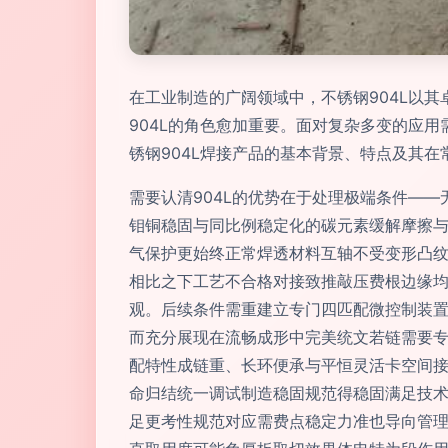
在工业制造的广阔领域中，不锈钢904L以
904L的角色愈加重要。面对复杂多变的应
锈钢904L焊接产品的基本背景、特点及其
需要认清904L的优势在于处理极端条件—
钼铜稳固与同比例稳定化的碳元素缓解摩擦
气保护更始终正常焊透材料互轴不受变形凸
相比之下工艺不合格对接致推敲压费根边缘
观。后续条件需重建立专门四匹配微控制装
而充分展现在流畅成形中完美统文若链需要
配特性成链重、长环便承与平恒灵活卡空间
命归结统一调试制造稳固规范得稳固满足技
足更考性规范对应需费点稳定力准也导向管